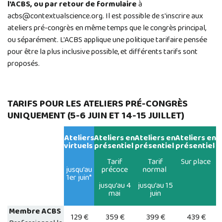
l'ACBS, ou par retour de formulaire
à
acbs@contextualscience.org. Il est possible de s'inscrire aux
ateliers pré-congrès en même temps que le congrès principal,
ou séparément. L'ACBS applique une politique tarifaire pensée
pour être la plus inclusive possible, et différents tarifs sont
proposés.
TARIFS POUR LES ATELIERS PRÉ-CONGRÈS
UNIQUEMENT (5-6 JUIN ET 14-15 JUILLET)
Ateliers
Ateliers en
Ateliers en
Ateliers en
virtuels
présentiel
présentiel
présentiel
Tarif
Tarif
Sur place
jusqu’au
précoce
normal
1er juin*
jusqu’au 4
jusqu’au 15
mai
juin
Membre ACBS
129 €
359 €
399 €
439 €