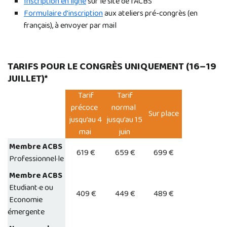
Inscription en ligne
sur le site de l’ACBS
Formulaire d'inscription
aux ateliers pré-congrès (en
français), à envoyer par mail
TARIFS POUR LE CONGRÈS UNIQUEMENT (16–19
JUILLET)*
Tarif
Tarif
précoce
normal
Sur place
jusqu’au 4
jusqu’au 15
mai
juin
Membre ACBS
619 €
659 €
699 €
Professionnel·le
Membre ACBS
Etudiant·e ou
409 €
449 €
489 €
Economie
émergente